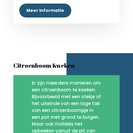
Meer Informatie
Citroenboom Kweken
Er zijn meerdere manieren om
een citroenboom te kweken.
Bijvoorbeeld met een stekje of
het uiteinde van een lage tak
van een citroenboompje in
een pot met grond te buigen.
Maar ook middels het
opkweken vanuit de pit van