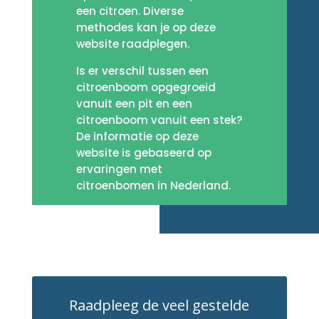
een citroen. Diverse
methodes kan je op deze
website raadplegen.
Is er verschil tussen een
citroenboom opgegroeid
vanuit een pit en een
citroenboom vanuit een stek?
De informatie op deze
website is gebaseerd op
ervaringen met
citroenbomen in Nederland.
Raadpleeg de veel gestelde